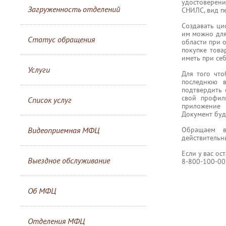
удостоверени
Загруженность отделений
СНИЛС, вид пе
Создавать ци
им можно для
Статус обращения
области при о
покупке това
иметь при се
Услуги
Для того что
последнюю в
подтвердить 
свой профил
Список услуг
приложение 
Документ буд
Обращаем в
Видеоприемная МФЦ
действительн
Если у вас ос
Выездное обслуживание
8-800-100-00
Об МФЦ
Отделения МФЦ