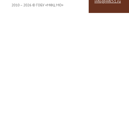
info@mfc51.ru
2010 – 2026 © ГОБУ «МФЦ МО»