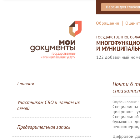
Версия для слабо
Обращения
Оценит
ГОСУДАРСТВЕННОЕ ОБЛ
МНОГОФУНКЦИОН
И МУНИЦИПАЛЬН
122 добавочный номер
Главная
Почти 6 ты
специалис
Участникам СВО и членам их
Опубликовано: 
Специалисты
семей
цифровое у
Специальный 
бумажных док
пенсионеров,
Предварительная запись
Цифровой до