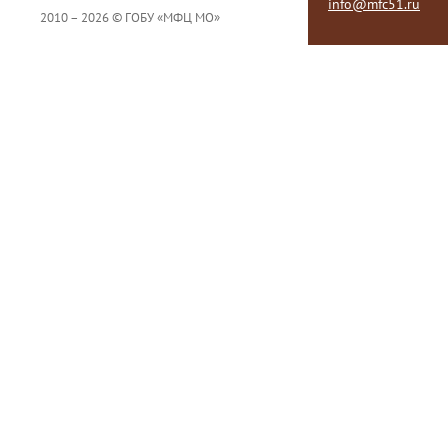
info@mfc51.ru
2010 – 2026 © ГОБУ «МФЦ МО»