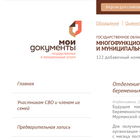
Версия для слабо
Обращения
Оценит
ГОСУДАРСТВЕННОЕ ОБЛ
МНОГОФУНКЦИОН
И МУНИЦИПАЛЬН
122 добавочный номер
Главная
Отделение 
беременны
Участникам СВО и членам их
Опубликовано: 2
Будущие ма
семей
беременност
Мурманской о
Для получен
Предварительная запись
организации 
с месяца пос