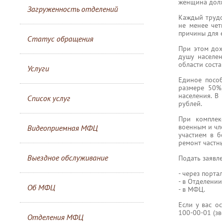
женщина долж
Загруженность отделений
Каждый трудо
не менее че
причины для е
Статус обращения
При этом до
душу населе
области соста
Услуги
Единое посо
размере 50%
населения. В
Список услуг
рублей.
При комплек
военным и чл
Видеоприемная МФЦ
участием в б
ремонт частн
Выездное обслуживание
Подать заявл
- через портал
- в Отделени
Об МФЦ
- в МФЦ.
Если у вас о
100-00-01 (зв
Отделения МФЦ