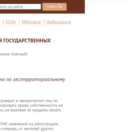
Найти
ЕСИА
МФЦифра
Добро.Центр
Я ГОСУДАРСТВЕННЫХ
вонок платный)
но по экстерриториальному
 граждан и юридических лиц по
трировать право собственности на
, не выезжая за пределы своего
2940 заявлений на регистрацию
 очередь, от жителей других