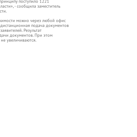
 принципу поступило 1221
асти», - сообщила заместитель
сти.
ижимости можно через любой офис
 дистанционная подача документов
аявителей. Результат
одачи документов. При этом
 не увеличиваются.