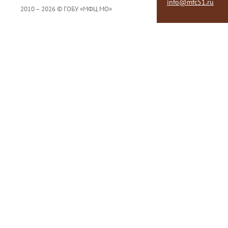
info@mfc51.ru
2010 – 2026 © ГОБУ «МФЦ МО»