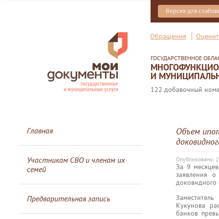
Версия для слабо
Обращения
Оценит
ГОСУДАРСТВЕННОЕ ОБЛ
МНОГОФУНКЦИОН
И МУНИЦИПАЛЬН
122 добавочный номер
Главная
Объем ипот
доковидног
Участникам СВО и членам их
Опубликовано: 2
За 9 месяцев
семей
заявления о
доковидного 
Заместитель
Предварительная запись
Кукунова ра
банков превы