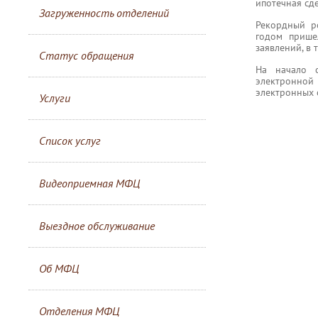
ипотечная сд
Загруженность отделений
Рекордный р
годом прише
заявлений, в 
Статус обращения
На начало 
электронной
электронных 
Услуги
Список услуг
Видеоприемная МФЦ
Выездное обслуживание
Об МФЦ
Отделения МФЦ