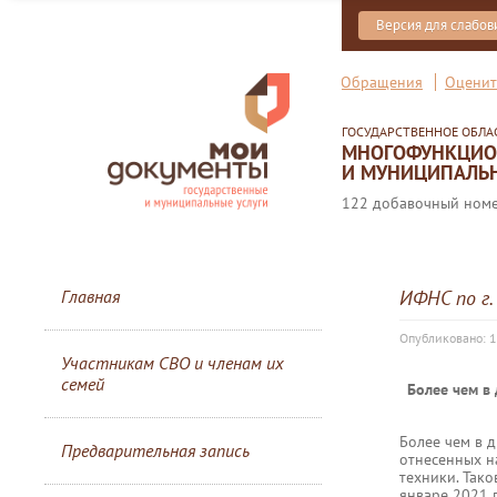
Версия для слабо
Обращения
Оценит
ГОСУДАРСТВЕННОЕ ОБЛ
МНОГОФУНКЦИОН
И МУНИЦИПАЛЬН
122 добавочный номер
Главная
ИФНС по г
Опубликовано: 1
Участникам СВО и членам их
семей
Более чем в
Более чем в 
Предварительная запись
отнесенных н
техники. Тако
январе 2021 г