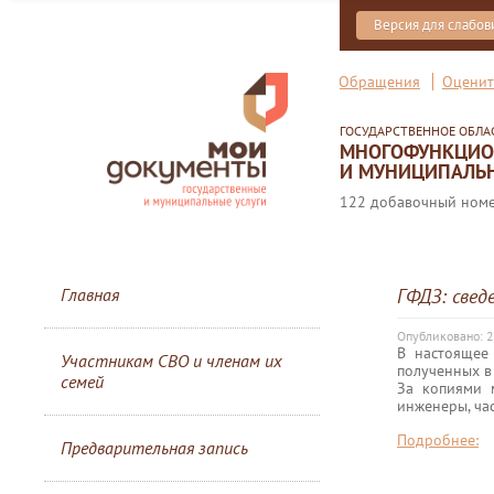
Версия для слабо
Обращения
Оценит
ГОСУДАРСТВЕННОЕ ОБЛ
МНОГОФУНКЦИОН
И МУНИЦИПАЛЬН
122 добавочный номер
Главная
ГФДЗ: свед
Опубликовано: 2
В настоящее
Участникам СВО и членам их
полученных в 
семей
За копиями 
инженеры, ча
Подробнее:
Предварительная запись