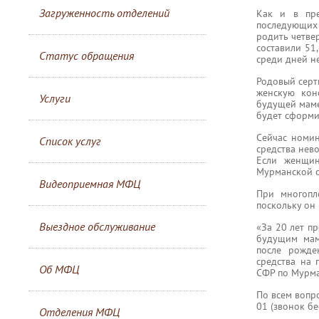
Загруженность отделений
Как и в пре
последующих
родить четве
составили 51
Статус обращения
среди дней н
Родовый серт
женскую кон
Услуги
будущей маме
будет сформир
Сейчас номин
Список услуг
средства нев
Если женщин
Мурманской о
Видеоприемная МФЦ
При многопл
поскольку он 
Выездное обслуживание
«За 20 лет п
будущим мам
после рожде
средства на 
Об МФЦ
СФР по Мурма
По всем вопр
01 (звонок б
Отделения МФЦ