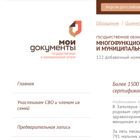
Версия для слабо
Обращения
Оценит
ГОСУДАРСТВЕННОЕ ОБЛ
МНОГОФУНКЦИОН
И МУНИЦИПАЛЬН
122 добавочный номер
Главная
Более 1500
сертификат
Участникам СВО и членам их
Опубликовано: 6
В Заполярье 
семей
родовым сер
здравоохран
женщинам и н
Предварительная запись
За пять меся
791 мальчик 