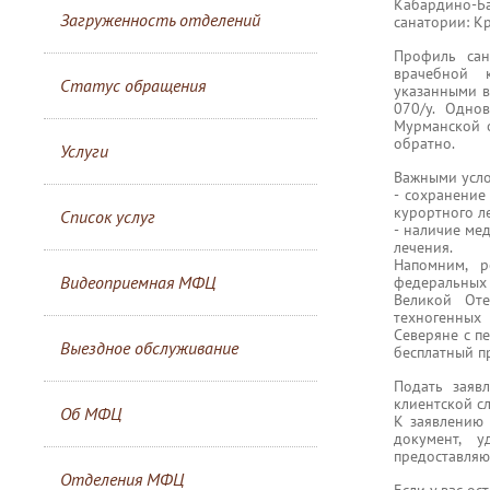
Кабардино-Ба
Загруженность отделений
санатории: Кр
Профиль сан
врачебной к
Статус обращения
указанными в
070/у. Одно
Мурманской о
обратно.
Услуги
Важными усло
- сохранение
курортного ле
Список услуг
- наличие ме
лечения.
Напомним, р
Видеоприемная МФЦ
федеральных 
Великой Оте
техногенных 
Северяне с п
Выездное обслуживание
бесплатный п
Подать заяв
клиентской с
Об МФЦ
К заявлению
документ, у
предоставляю
Отделения МФЦ
Если у вас ос