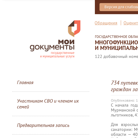
Версия для слабо
Обращения
Оценит
ГОСУДАРСТВЕННОЕ ОБЛ
МНОГОФУНКЦИОН
И МУНИЦИПАЛЬН
122 добавочный номер
Главная
734 путевк
граждан за
Участникам СВО и членам их
Опубликовано: 
С начала год
семей
Мурманской о
льготников, 4
Для взрослы
Предварительная запись
санатории: М
области — 40