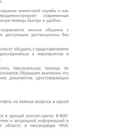
й.
снащении клиентской службы и как
продемонстрируют современные
анную помощь быстро и удобно.
 сохраняется личное общение с
ся доступными дистанционно, без
могут обсудить с представителями
присоединяться к мероприятию в
.
учить персональную помощь по
сионалов. Обращаем внимание, что
чие документов, удостоверяющих
 ответы на важные вопросы в одной
ся в единый контакт-центр: 8-800-
остями и актуальной информацией в
й области в мессенджере МАХ: