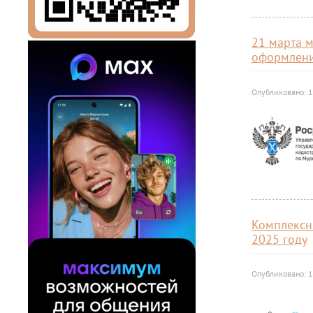
21 марта 
оформлени
Опубликовано: 
Комплексн
2025 году
Опубликовано: 