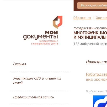
Версия для слабо
Обращения
Оценит
ГОСУДАРСТВЕННОЕ ОБЛ
МНОГОФУНКЦИОН
И МУНИЦИПАЛЬН
122 добавочный номер
Новости п
Главная
Работодат
Участникам СВО и членам их
вид эконо
семей
Опубликовано: 3
Предварительная запись