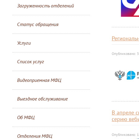
Загруженность отделений
Статус обращения
Региональ
Услуги
Опубликовано: 3
Список услуг
Видеоприемная МФЦ
Выездное обслуживание
В апреле 
Об МФЦ
серию веб
Опубликовано: 1
Отделения МФЦ