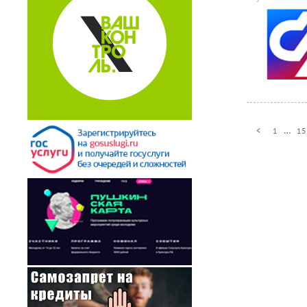
…
<
1
15